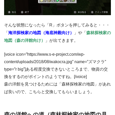
そんな状態になったら「R」ボタンを押してみると・・・
「
海洋探検家の地図（海底神殿向け）
」や「
森林探検家の
地図（森の洋館向け）
」が出てきます。
[voice icon=”https://www.s-e-project.com/wp-
content/uploads/2018/08/wakocra.jpg” name=”ズマクラ”
type=”r big”]ある程度交換できないところまで、物資の交
換をするのがポイントのようですね。[/voice]
森の洋館を見つけるためには「森林探検家の地図」があれ
ば良いので、こちらと交換してもらいましょう。
森の洋館への道（森林探検家の地図の見