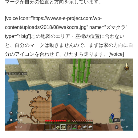
マークが自分の位置と方向を示しています。
[voice icon=”https://www.s-e-project.com/wp-
content/uploads/2018/08/wakocra.jpg” name=”ズマクラ”
type=”r big”]この地図のエリア・座標の位置に合わない
と、自分のマークは動きませんので、まずは家の方向に自
分のアイコンを合わせて、ひたすら走ります。[/voice]