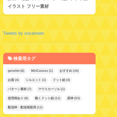
イラスト フリー素材
Tweets by sozainoen
検索用タグ
genshin
(6)
MiriCanvas
(1)
おすすめ
(34)
お面
(4)
シルエット
(1)
ドット絵
(4)
パターン素材
(7)
マウスカーソル
(1)
使用例あり
(6)
動くドット絵
(11)
原神
(53)
配信枠・配信画面用
(11)